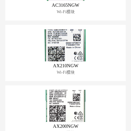
AC3165NGW
Wi-Fi模块
AX210NGW
Wi-Fi模块
AX200NGW