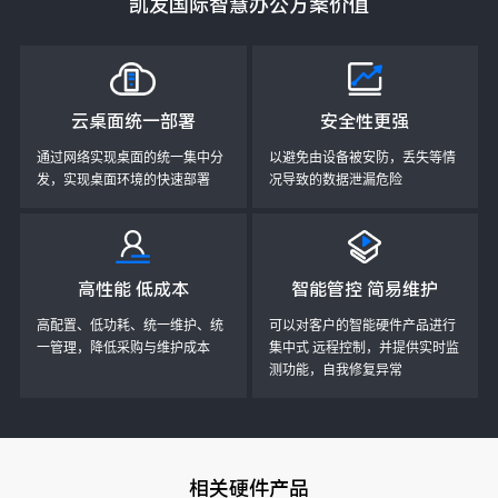
多样性 适应性 满足各行业办公需求
凯发国际智慧办公方案价值
凯发国际云终端产品在各行业办公领域具有定制化解决方案、强大
计算能力、安全保护、灵活接入、多屏互联和节能环保等特点，提
高工作效率。
云桌面统一部署
安全性更强
通过网络实现桌面的统一集中分
以避免由设备被安防，丢失等情
发，实现桌面环境的快速部署
况导致的数据泄漏危险
高性能 低成本
智能管控 简易维护
高配置、低功耗、统一维护、统
可以对客户的智能硬件产品进行
一管理，降低采购与维护成本
集中式 远程控制，并提供实时监
测功能，自我修复异常
相关硬件产品