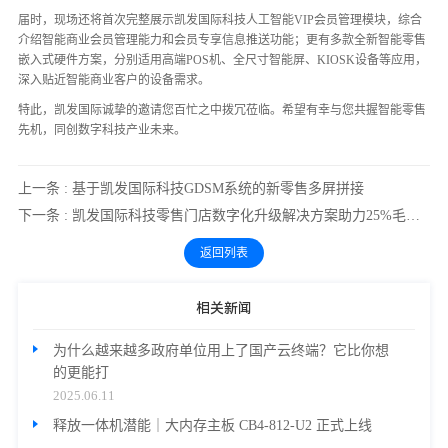
届时，现场还将首次完整展示凯发国际科技人工智能VIP会员管理模块，综合
介绍智能商业会员管理能力和会员专享信息推送功能；更有多款全新智能零售
嵌入式硬件方案，分别适用高端POS机、全尺寸智能屏、KIOSK设备等应用，
深入贴近智能商业客户的设备需求。
特此，凯发国际诚挚的邀请您百忙之中拨冗莅临。希望有幸与您共握智能零售
先机，同创数字科技产业未来。
上一条 : 基于凯发国际科技GDSM系统的新零售多屏拼接
下一条 : 凯发国际科技零售门店数字化升级解决方案助力25%毛利增长
返回列表
相关新闻
为什么越来越多政府单位用上了国产云终端？它比你想
的更能打
2025.06.11
释放一体机潜能｜大内存主板 CB4-812-U2 正式上线